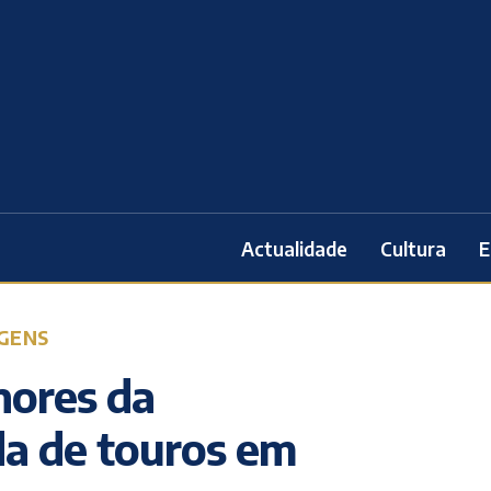
Actualidade
Cultura
E
GENS
nores da
da de touros em