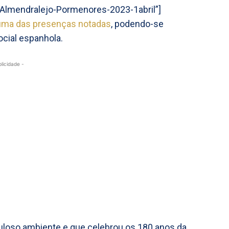
=”Almendralejo-Pormenores-2023-1abril”]
 uma das presenças notadas
, podendo-se
ocial espanhola.
blicidade -
buloso ambiente e que celebrou os 180 anos da