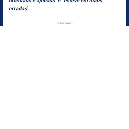
orientado e ajudado
” e
“esteve em mãos
erradas
”.
- Publicidaed -