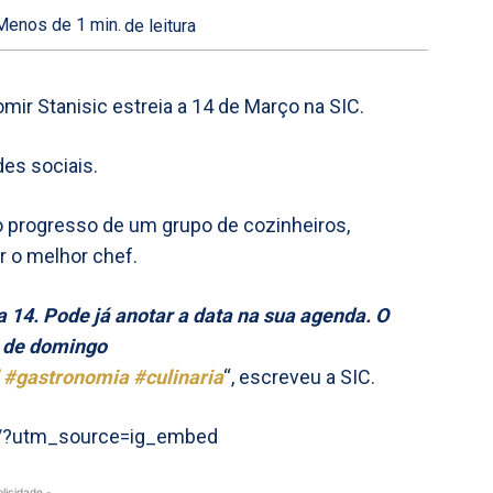
Menos de 1
min.
de leitura
mir Stanisic estreia a 14 de Março na SIC.
des sociais.
 progresso de um grupo de cozinheiros,
r o melhor chef.
a 14. Pode já anotar a data na sua agenda. O
s de domingo
#gastronomia
#culinaria
“, escreveu a SIC.
D/?utm_source=ig_embed
blicidade -