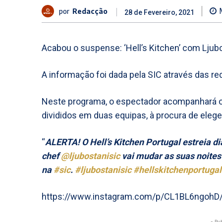
por
Redacção
28 de Fevereiro, 2021
Acabou o suspense: ‘Hell’s Kitchen’ com Ljubo
A informação foi dada pela SIC através das re
Neste programa, o espectador acompanhará o
divididos em duas equipas, à procura de elege
“
ALERTA! O Hell’s Kitchen Portugal estreia di
chef
@ljubostanisic
vai mudar as suas noite
na
#sic
.
#ljubostanisic
#hellskitchenportugal
https://www.instagram.com/p/CL1BL6ngoh
- Pu