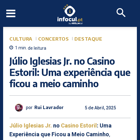
CULTURA
CONCERTOS
DESTAQUE
1
min.
de leitura
Júlio Iglesias Jr. no Casino
Estoril: Uma experiência que
ficou a meio caminho
por
Rui Lavrador
5 de Abril, 2025
Júlio Iglesias Jr.
no
Casino Estoril
: Uma
Experiência que Ficou a Meio Caminho
,