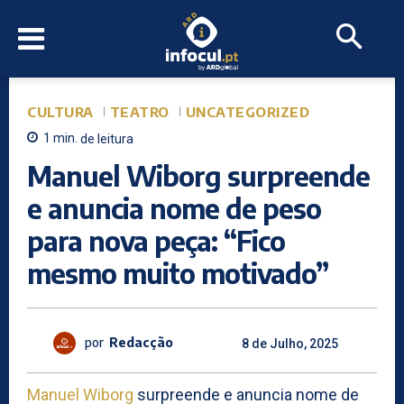
CULTURA
TEATRO
UNCATEGORIZED
1
min.
de leitura
Manuel Wiborg surpreende
e anuncia nome de peso
para nova peça: “Fico
mesmo muito motivado”
por
Redacção
8 de Julho, 2025
Manuel Wiborg
surpreende e anuncia nome de