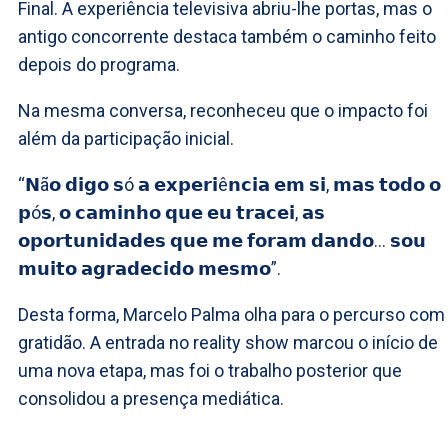
Final. A experiência televisiva abriu-lhe portas, mas o
antigo concorrente destaca também o caminho feito
depois do programa.
Na mesma conversa, reconheceu que o impacto foi
além da participação inicial.
“𝗡ã𝗼 𝗱𝗶𝗴𝗼 𝘀ó 𝗮 𝗲𝘅𝗽𝗲𝗿𝗶ê𝗻𝗰𝗶𝗮 𝗲𝗺 𝘀𝗶, 𝗺𝗮𝘀 𝘁𝗼𝗱𝗼 𝗼
𝗽ó𝘀, 𝗼 𝗰𝗮𝗺𝗶𝗻𝗵𝗼 𝗾𝘂𝗲 𝗲𝘂 𝘁𝗿𝗮𝗰𝗲𝗶, 𝗮𝘀
𝗼𝗽𝗼𝗿𝘁𝘂𝗻𝗶𝗱𝗮𝗱𝗲𝘀 𝗾𝘂𝗲 𝗺𝗲 𝗳𝗼𝗿𝗮𝗺 𝗱𝗮𝗻𝗱𝗼… 𝘀𝗼𝘂
𝗺𝘂𝗶𝘁𝗼 𝗮𝗴𝗿𝗮𝗱𝗲𝗰𝗶𝗱𝗼 𝗺𝗲𝘀𝗺𝗼”.
Desta forma, Marcelo Palma olha para o percurso com
gratidão. A entrada no reality show marcou o início de
uma nova etapa, mas foi o trabalho posterior que
consolidou a presença mediática.