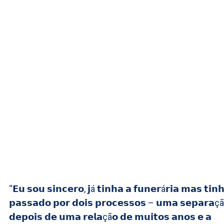
“𝗘𝘂 𝘀𝗼𝘂 𝘀𝗶𝗻𝗰𝗲𝗿𝗼, 𝗷á 𝘁𝗶𝗻𝗵𝗮 𝗮 𝗳𝘂𝗻𝗲𝗿á𝗿𝗶𝗮 𝗺𝗮𝘀 𝘁𝗶𝗻
𝗽𝗮𝘀𝘀𝗮𝗱𝗼 𝗽𝗼𝗿 𝗱𝗼𝗶𝘀 𝗽𝗿𝗼𝗰𝗲𝘀𝘀𝗼𝘀 – 𝘂𝗺𝗮 𝘀𝗲𝗽𝗮𝗿𝗮ç
𝗱𝗲𝗽𝗼𝗶𝘀 𝗱𝗲 𝘂𝗺𝗮 𝗿𝗲𝗹𝗮çã𝗼 𝗱𝗲 𝗺𝘂𝗶𝘁𝗼𝘀 𝗮𝗻𝗼𝘀 𝗲 𝗮