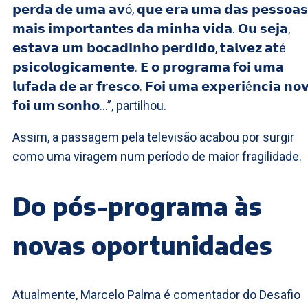
𝗽𝗲𝗿𝗱𝗮 𝗱𝗲 𝘂𝗺𝗮 𝗮𝘃ó, 𝗾𝘂𝗲 𝗲𝗿𝗮 𝘂𝗺𝗮 𝗱𝗮𝘀 𝗽𝗲𝘀𝘀𝗼𝗮𝘀
𝗺𝗮𝗶𝘀 𝗶𝗺𝗽𝗼𝗿𝘁𝗮𝗻𝘁𝗲𝘀 𝗱𝗮 𝗺𝗶𝗻𝗵𝗮 𝘃𝗶𝗱𝗮. 𝗢𝘂 𝘀𝗲𝗷𝗮,
𝗲𝘀𝘁𝗮𝘃𝗮 𝘂𝗺 𝗯𝗼𝗰𝗮𝗱𝗶𝗻𝗵𝗼 𝗽𝗲𝗿𝗱𝗶𝗱𝗼, 𝘁𝗮𝗹𝘃𝗲𝘇 𝗮𝘁é
𝗽𝘀𝗶𝗰𝗼𝗹𝗼𝗴𝗶𝗰𝗮𝗺𝗲𝗻𝘁𝗲. 𝗘 𝗼 𝗽𝗿𝗼𝗴𝗿𝗮𝗺𝗮 𝗳𝗼𝗶 𝘂𝗺𝗮
𝗹𝘂𝗳𝗮𝗱𝗮 𝗱𝗲 𝗮𝗿 𝗳𝗿𝗲𝘀𝗰𝗼. 𝗙𝗼𝗶 𝘂𝗺𝗮 𝗲𝘅𝗽𝗲𝗿𝗶ê𝗻𝗰𝗶𝗮 𝗻𝗼
𝗳𝗼𝗶 𝘂𝗺 𝘀𝗼𝗻𝗵𝗼…”, partilhou.
Assim, a passagem pela televisão acabou por surgir
como uma viragem num período de maior fragilidade.
Do pós-programa às
novas oportunidades
Atualmente, Marcelo Palma é comentador do Desafio