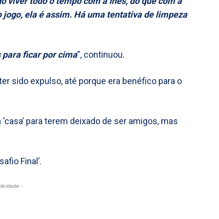
o viver todo o tempo com a Inês, do que com a
jogo, ela é assim. Há uma tentativa de limpeza
 para ficar por cima
”, continuou.
ter sido expulso, até porque era benéfico para o
a ‘casa’ para terem deixado de ser amigos, mas
fio Final’.
blicidade -