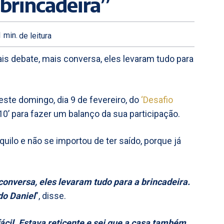
 brincadeira”
1
min.
de leitura
mais debate, mais conversa, eles levaram tudo para
ste domingo, dia 9 de fevereiro, do
‘Desafio
10’ para fazer um balanço da sua participação.
lo e não se importou de ter saído, porque já
conversa, eles levaram tudo para a brincadeira.
do Daniel
”, disse.
fácil. Estava reticente e sei que a casa também