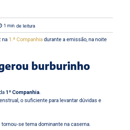
1
min.
de leitura
z na
1.ª Companhia
durante a emissão, na noite
gerou burburinho
 da
1ª Companhia
.
nstrual, o suficiente para levantar dúvidas e
z tornou-se tema dominante na caserna.