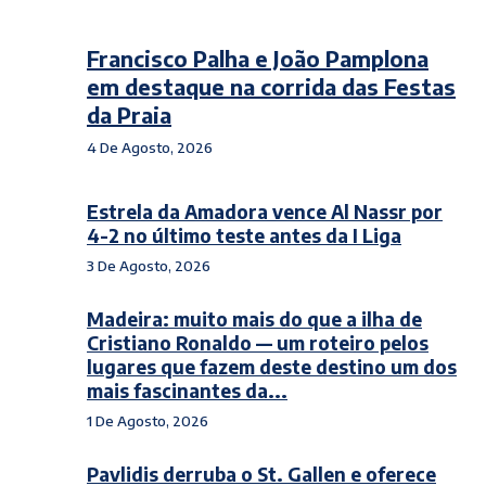
Francisco Palha e João Pamplona
em destaque na corrida das Festas
da Praia
4 De Agosto, 2026
Estrela da Amadora vence Al Nassr por
4-2 no último teste antes da I Liga
3 De Agosto, 2026
Madeira: muito mais do que a ilha de
Cristiano Ronaldo — um roteiro pelos
lugares que fazem deste destino um dos
mais fascinantes da...
1 De Agosto, 2026
Pavlidis derruba o St. Gallen e oferece