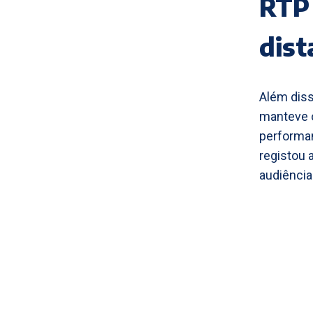
RTP 
dist
Além diss
manteve 
performan
registou
audiências