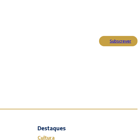
Subscrever
Actualidade
Cultura
Entrevistas
Opinião
Reportagens
Editorial
Destaques
Cultura