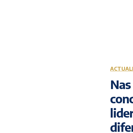
ACTUAL
Nas 
conc
lide
dife