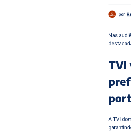
por
R
Nas audi
destacada
TVI 
pref
por
A TVI dom
garantind