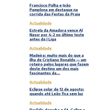
Francisco Palha e João
Pamplona em destaque na
corrida das Festas da Praia
Actualidade
Estrela da Amadora vence Al
Nassr por 4-2 no último teste
antes da I Liga
Actualidade
Madeira: muito mais do que a
ilha de Cristiano Ronaldo — um
roteiro pelos lugares que fazem
deste destino um dos mais
fascinantes da...
Actualidade
Eclipse solar de 12 de agosto:
quando até Leão fica sem luz
Actualidade
Pavlidis derruba o St. Gallen e