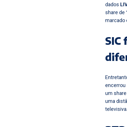
dados
LI
share de
marcado o
SIC 
dife
Entretant
encerrou 
um share
uma distâ
televisiva