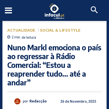
ACTUALIDADE
SOCIAL & LIFESTYLE
2
min.
de leitura
Nuno Markl emociona o país
ao regressar à Rádio
Comercial: “Estou a
reaprender tudo… até a
andar”
por
Redacção
26 de Novembro, 2025