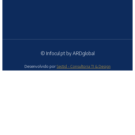
© Infocul.pt by ARDglobal
Desenvolvido por
Sectid - Consultoria TI & Design