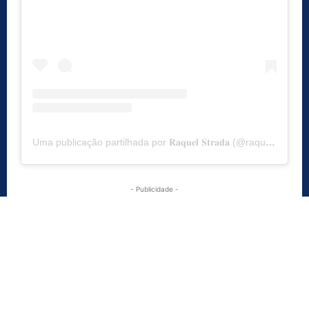
Uma publicação partilhada por 𝐑𝐚𝐪𝐮𝐞𝐥 𝐒𝐭𝐫𝐚𝐝𝐚 (@raquelstrada)
- Publicidade -