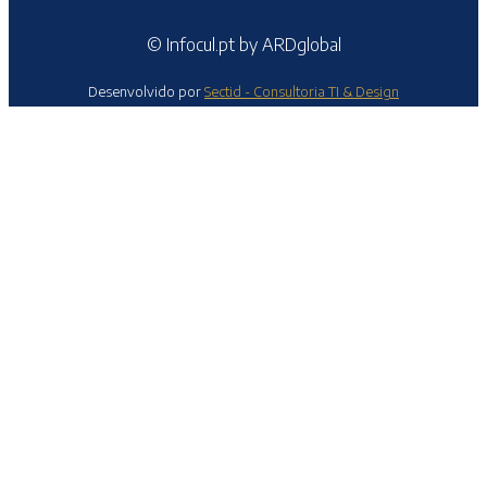
© Infocul.pt by ARDglobal
Desenvolvido por
Sectid - Consultoria TI & Design