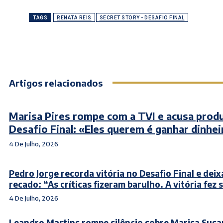
TAGS
RENATA REIS
SECRET STORY - DESAFIO FINAL
Artigos relacionados
Marisa Pires rompe com a TVI e acusa prod
Desafio Final: «Eles querem é ganhar dinhei
4 De Julho, 2026
Pedro Jorge recorda vitória no Desafio Final e deix
recado: “As críticas fizeram barulho. A vitória fez 
4 De Julho, 2026
Leandro Martins rompe silêncio sobre Marisa Susa