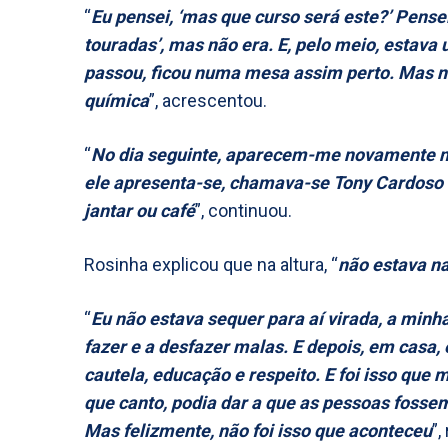
“
Eu pensei, ‘mas que curso será este?’ Pens
touradas’, mas não era. E, pelo meio, estav
passou, ficou numa mesa assim perto. Mas n
química
”, acrescentou.
“
No dia seguinte, aparecem-me novamente num
ele apresenta-se, chamava-se Tony Cardoso (
jantar ou café
”, continuou.
Rosinha explicou que na altura, “
não estava na
“
Eu não estava sequer para aí virada, a minh
fazer e a desfazer malas. E depois, em casa, 
cautela, educação e respeito. E foi isso qu
que canto, podia dar a que as pessoas fosse
Mas felizmente, não foi isso que aconteceu
”,