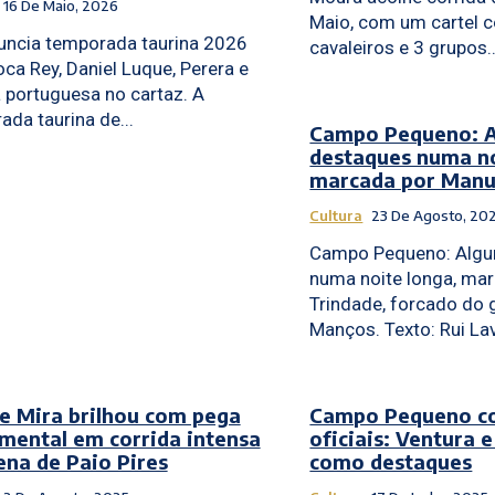
16 De Maio, 2026
Maio, com um cartel 
uncia temporada taurina 2026
cavaleiros e 3 grupos..
ca Rey, Daniel Luque, Perera e
 portuguesa no cartaz. A
da taurina de...
Campo Pequeno: A
destaques numa no
marcada por Manu
Cultura
23 De Agosto, 20
Campo Pequeno: Algu
numa noite longa, ma
Trindade, forcado do 
Manços. Texto: Rui 
e Mira brilhou com pega
Campo Pequeno co
ental em corrida intensa
oficiais: Ventura 
ena de Paio Pires
como destaques