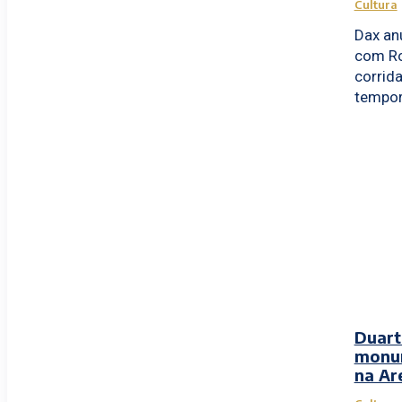
Cultura
Dax an
com Ro
corrida
tempora
Duart
monum
na Ar