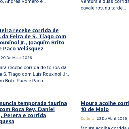
o, Andrés Romero e...
Ventura e duas corrid
cavaleiros, na tarde...
ueira recebe corrida de
s da Feira de S. Tiago com
ouxinol Jr., Joaquim Brito
e Paco Velásquez
20 De Maio, 2026
ira recebe corrida de toiros da
e S. Tiago com Luís Rouxinol Jr.,
m Brito Paes e Paco...
nuncia temporada taurina
Moura acolhe corr
com Roca Rey, Daniel
10 de Maio
, Perera e corrida
Cultura
23 De Abril, 2026
guesa
Moura acolhe corrida 