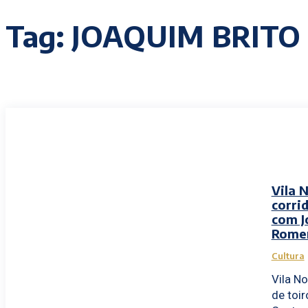
Tag:
JOAQUIM BRITO
Vila 
corrid
com J
Romer
Cultura
Vila No
de toi