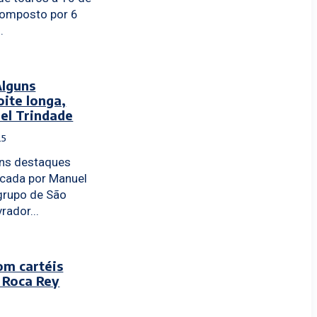
composto por 6
.
lguns
ite longa,
el Trindade
25
ns destaques
rcada por Manuel
grupo de São
Lavrador...
m cartéis
e Roca Rey