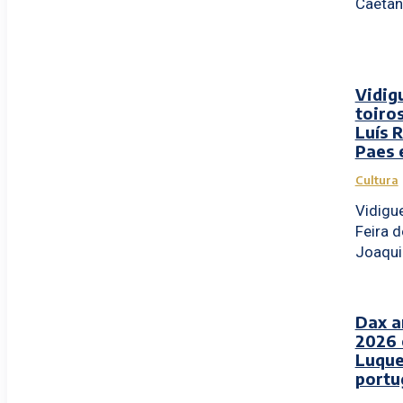
Caetan
Vidig
toiro
Luís R
Paes 
Cultura
Vidigue
Feira d
Joaqui
Dax a
2026 
Luque
portu