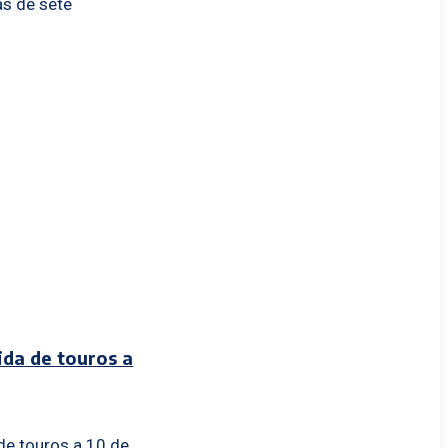
as de sete
ida de touros a
de touros a 10 de