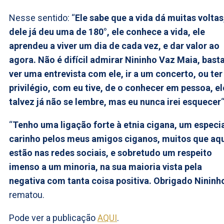
Nesse sentido: “
Ele sabe que a vida dá muitas voltas
dele já deu uma de 180°, ele conhece a vida, ele
aprendeu a viver um dia de cada vez, e dar valor ao
agora. Não é difícil admirar Nininho Vaz Maia, bast
ver uma entrevista com ele, ir a um concerto, ou ter
privilégio, com eu tive, de o conhecer em pessoa, el
talvez já não se lembre, mas eu nunca irei esquecer
“
“
Tenho uma ligação forte à etnia cigana, um especi
carinho pelos meus amigos ciganos, muitos que aq
estão nas redes sociais, e sobretudo um respeito
imenso a um minoria, na sua maioria vista pela
negativa com tanta coisa positiva. Obrigado Nininh
rematou.
Pode ver a publicação
AQUI
.