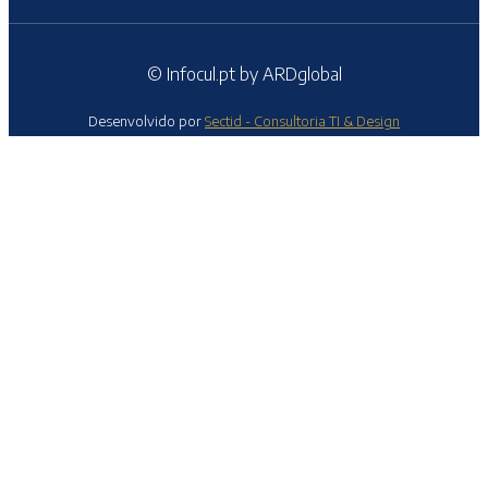
© Infocul.pt by ARDglobal
Desenvolvido por
Sectid - Consultoria TI & Design