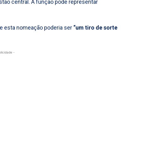
tão central. A função pode representar
se esta nomeação poderia ser
“um tiro de sorte
blicidade -