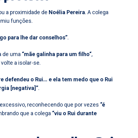
ou a proximidade de
Noélia Pereira
. A colega
miu funções.
go para lhe dar conselhos”
.
 a de uma
“mãe galinha para um filho“
,
olte a isolar-se.
re defendeu o Rui… e ela tem medo que o Rui
gia [negativa]”
.
r excessivo, reconhecendo que por vezes
“é
lembrando que a colega
“viu o Rui durante