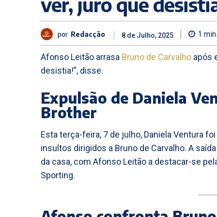
ver, juro que desisti
por
Redacção
1
min
8 de Julho, 2025
Afonso Leitão arrasa
Bruno de Carvalho
após e
desistia!”, disse.
Expulsão de Daniela Ven
Brother
Esta terça-feira, 7 de julho, Daniela Ventura fo
insultos dirigidos a Bruno de Carvalho. A saí
da casa, com Afonso Leitão a destacar-se pe
Sporting.
Afonso confronta Bruno