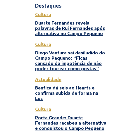
Destaques
Cultura
Duarte Fernandes revela
palavras de Rui Fernandes após
alternativa no Campo Pequeno
Cultura
Diego Ventura sai desiludido do
Campo Pequeno: “Ficas
cansado da impotência de não
poder tourear como gostas”
Actualidade
Benfica dá seis ao Hearts e
confirma subida de forma na
Luz
Cultura
Porta Grande: Duarte
Fernandes recebeu a alternativa
e conquistou o Campo Pequeno