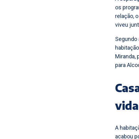
os progra
relação, 
viveu junt
Segundo a
habitação
Miranda, 
para Alco
Casa
vida
A habitaç
acabou po