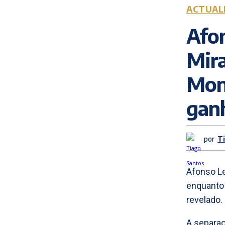
ACTUAL
Afon
Mir
Mon
ganh
por
T
Afonso Le
enquanto 
revelado.
A separaç