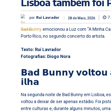
Lisboa também foi 
por
Rui Lavrador
7
28 de Maio, 2026
Bad Bunny
emocionou a Luz com “A Minha Ca
Porto Rico, no segundo concerto do artista.
Texto: Rui Lavrador
Fotografias: Diogo Nora
𝗕𝗮𝗱 𝗕𝘂𝗻𝗻𝘆 𝘃𝗼𝗹𝘁𝗼𝘂 
𝗶𝗹𝗵𝗮
Na segunda noite de Bad Bunny em Lisboa, esta
voltou a deixar de ser apenas estádio. Foi pis
entre culturas e, durante alguns minutos, u