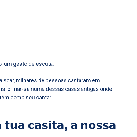
i um gesto de escuta.
 soar, milhares de pessoas cantaram em
transformar-se numa dessas casas antigas onde
uém combinou cantar.
 𝘁𝘂𝗮 𝗰𝗮𝘀𝗶𝘁𝗮, 𝗮 𝗻𝗼𝘀𝘀𝗮