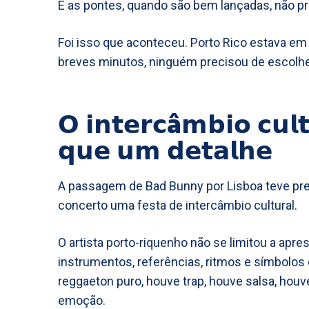
E as pontes, quando são bem lançadas, não p
Foi isso que aconteceu. Porto Rico estava em 
breves minutos, ninguém precisou de escolhe
𝗢 𝗶𝗻𝘁𝗲𝗿𝗰â𝗺𝗯𝗶𝗼 𝗰𝘂𝗹𝘁
𝗾𝘂𝗲 𝘂𝗺 𝗱𝗲𝘁𝗮𝗹𝗵𝗲
A passagem de Bad Bunny por Lisboa teve pre
concerto uma festa de intercâmbio cultural.
O artista porto-riquenho não se limitou a ap
instrumentos, referências, ritmos e símbolos 
reggaeton puro, houve trap, houve salsa, ho
emoção.