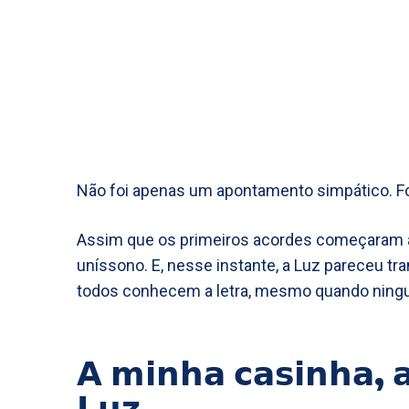
Não foi apenas um apontamento simpático. Fo
Assim que os primeiros acordes começaram a
uníssono. E, nesse instante, a Luz pareceu 
todos conhecem a letra, mesmo quando ning
𝗔 𝗺𝗶𝗻𝗵𝗮 𝗰𝗮𝘀𝗶𝗻𝗵𝗮, 𝗮
𝗟𝘂𝘇