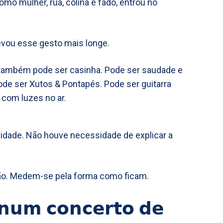
mo mulher, rua, colina e fado, entrou no
levou esse gesto mais longe.
também pode ser casinha. Pode ser saudade e
ode ser Xutos & Pontapés. Pode ser guitarra
 com luzes no ar.
dade. Não houve necessidade de explicar a
o. Medem-se pela forma como ficam.
𝘂𝗺 𝗰𝗼𝗻𝗰𝗲𝗿𝘁𝗼 𝗱𝗲