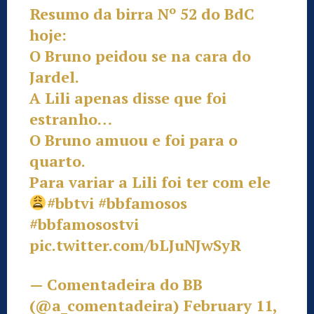
Resumo da birra Nº 52 do BdC
hoje:
O Bruno peidou se na cara do
Jardel.
A Lili apenas disse que foi
estranho…
O Bruno amuou e foi para o
quarto.
Para variar a Lili foi ter com ele
#bbtvi
#bbfamosos
#bbfamosostvi
pic.twitter.com/bLJuNJwSyR
— Comentadeira do BB
(@a_comentadeira)
February 11,