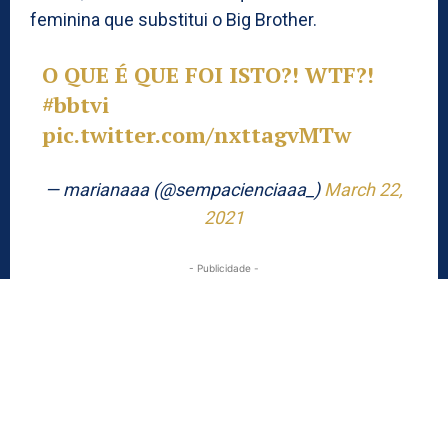
feminina que substitui o Big Brother.
O QUE É QUE FOI ISTO?! WTF?!
#bbtvi
pic.twitter.com/nxttagvMTw
— marianaaa (@sempacienciaaa_)
March 22,
2021
- Publicidade -