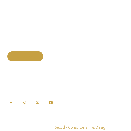
Parceiros
Estatuto Editorial
Ficha Técnica
Termos de Utilização
Política de Privacidade
Política de Cookies
Fonte Preferida
Subscrever
Escolha o nosso site como fonte preferêncial de informação.
© Infocul.pt by ARDglobal
Desenvolvido por
Sectid - Consultoria TI & Design