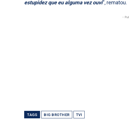
estupidez que eu alguma vez ouvi
“, rematou.
- Pu
TAGS
BIG BROTHER
TVI