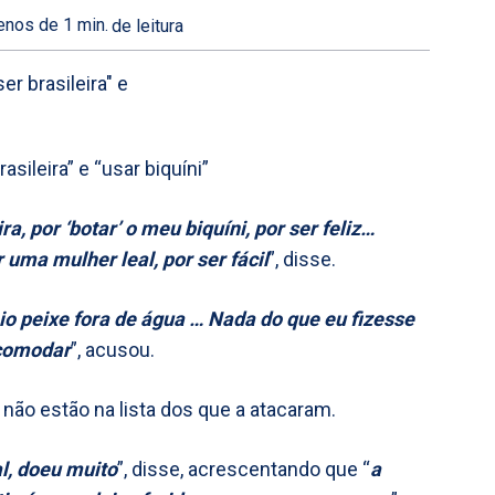
nos de 1
min.
de leitura
asileira” e “usar biquíni”
ra, por ‘botar’ o meu biquíni, por ser feliz…
ma mulher leal, por ser fácil
”, disse.
io peixe fora de água … Nada do que eu fizesse
ncomodar
”, acusou.
não estão na lista dos que a atacaram.
al, doeu muito
”, disse, acrescentando que “
a