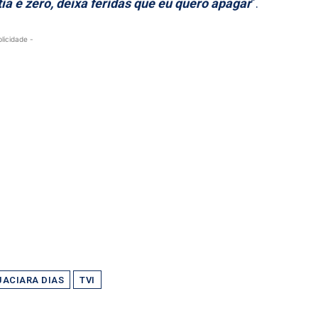
a é zero, deixa feridas que eu quero apagar
”.
blicidade -
JACIARA DIAS
TVI