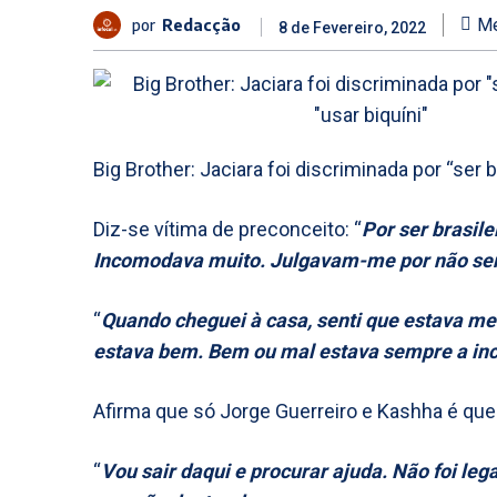
por
Redacção
Me
8 de Fevereiro, 2022
Big Brother: Jaciara foi discriminada por “ser br
Diz-se vítima de preconceito: “
Por ser brasilei
Incomodava muito. Julgavam-me por não ser u
“
Quando cheguei à casa, senti que estava me
estava bem. Bem ou mal estava sempre a i
Afirma que só Jorge Guerreiro e Kashha é que 
“
Vou sair daqui e procurar ajuda. Não foi leg