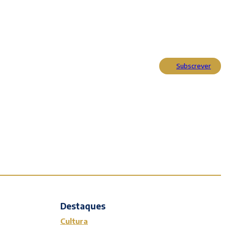
Subscrever
Actualidade
Cultura
Entrevistas
Opinião
Reportagens
Editorial
Destaques
Cultura