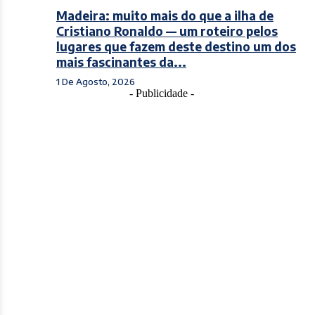
Madeira: muito mais do que a ilha de
Cristiano Ronaldo — um roteiro pelos
lugares que fazem deste destino um dos
mais fascinantes da...
1 De Agosto, 2026
- Publicidade -