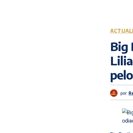
ACTUAL
Big 
Lili
pelo
por
R