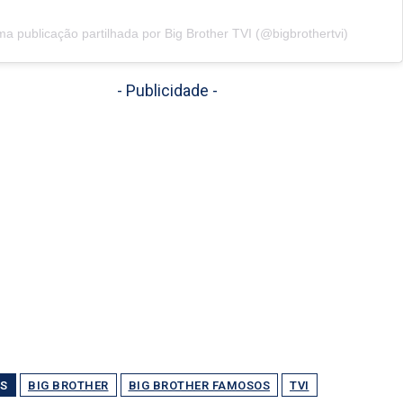
a publicação partilhada por Big Brother TVI (@bigbrothertvi)
- Publicidade -
S
BIG BROTHER
BIG BROTHER FAMOSOS
TVI