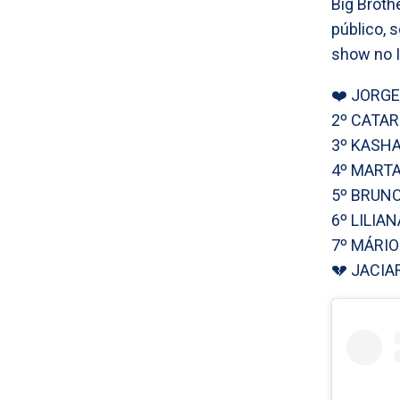
Big Brothe
público, 
show no 
❤️ JORG
2º CATAR
3º KASH
4º MARTA
5º BRUN
6º LILIA
7º MÁRIO
💔 JACIA