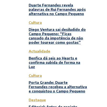
Duarte Fernandes revela
palavras de Rui Fernandes após
alternativa no Campo Pequeno
Cultura
Diego Ventura sai desiludido do
Campo Pequeno: “Ficas
cansado da impotência de não
poder tourear como gostas”
Actualidade
Benfica dá seis ao Hearts e
confirma subida de forma na
Luz
Cultura
Porta Grande: Duarte
Fernandes recebeu a alternativa
e conquistou o Campo Pequeno
Destaque
Editorial: Antes do projeto,