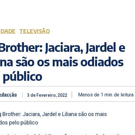
IDADE
TELEVISÃO
Brother: Jaciara, Jardel e
ana são os mais odiados
 público
edacção
Menos de 1
min.
de leitura
3 de Fevereiro, 2022