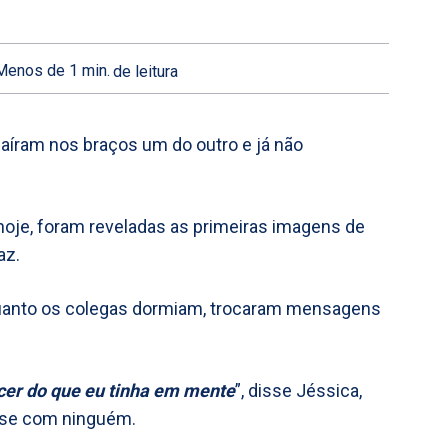
Menos de 1
min.
de leitura
caíram nos braços um do outro e já não
e hoje, foram reveladas as primeiras imagens de
az.
uanto os colegas dormiam, trocaram mensagens
ecer do que eu tinha em mente
”, disse Jéssica,
r-se com ninguém.