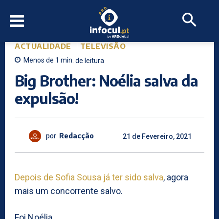
ACTUALIDADE
TELEVISÃO
Menos de 1
min.
de leitura
Big Brother: Noélia salva da
expulsão!
por
Redacção
21 de Fevereiro, 2021
Depois de Sofia Sousa já ter sido salva
, agora
mais um concorrente salvo.
Foi Noélia.