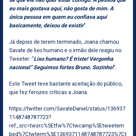
eu mais gostava aqui, não gosta de mim. A
única pessoa em quem eu confiava aqui
basicamente, deixou de existir
”.
Já depois de terem terminado, Joana chamou
Savate de lixo humano e o irmão dele reagiu no
Tweeter: “
Lixo humano? É triste! Vergonha
nacional” Seguimos fortes Bruno. Sozinho!
”.
Este Tweet teve bastante aceitação do público,
que fez ferozes críticas a Joana.
https://twitter.com/SavateDaniel/status/136937
1148748787723?
ref_src=twsrc%5Etfw%7Ctwcamp%5Etweetem
bed%7Ctwterm%5E1369371148748787723%7Ct