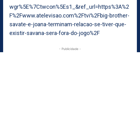
wgr%5E%7Ctwcon%5Es1_&ref_url=https%3A%2
F%2Fwww.atelevisao.com%2Ftvi%2Fbig-brother-
savate-e-joana-terminam-relacao-se-tiver-que-
existir-savana-sera-fora-do-jogo%2F
- Publicidade -