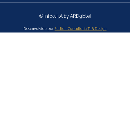
© Infocul.pt by ARDglobal
Desenvolvido por
Sectid - Consultoria TI & Design