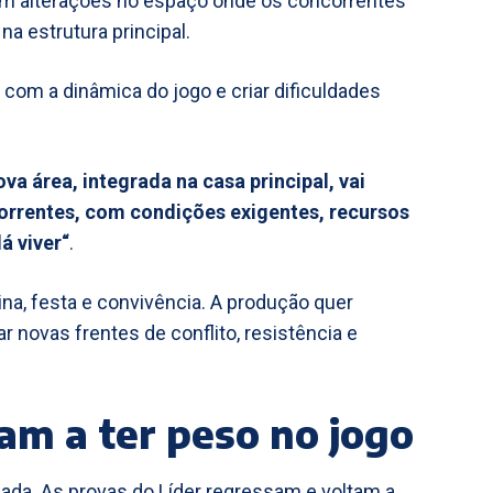
ém alterações no espaço onde os concorrentes
na estrutura principal.
om a dinâmica do jogo e criar dificuldades
a área, integrada na casa principal, vai
correntes, com condições exigentes, recursos
á viver“
.
ina, festa e convivência. A produção quer
 novas frentes de conflito, resistência e
am a ter peso no jogo
da. As provas do Líder regressam e voltam a