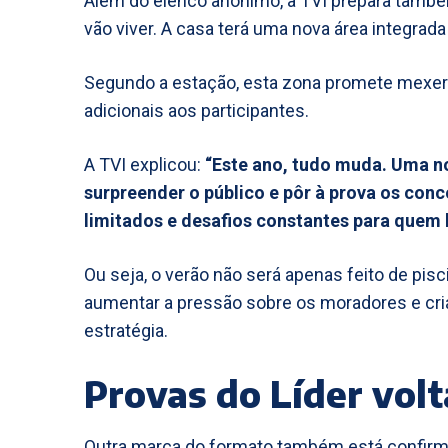
Além do elenco anónimo, a TVI prepara tamb
vão viver. A casa terá uma nova área integrada 
Segundo a estação, esta zona promete mexer c
adicionais aos participantes.
A TVI explicou:
“Este ano, tudo muda. Uma nov
surpreender o público e pôr à prova os con
limitados e desafios constantes para quem l
Ou seja, o verão não será apenas feito de pisc
aumentar a pressão sobre os moradores e criar
estratégia.
Provas do Líder volt
Outra marca do formato também está confirma