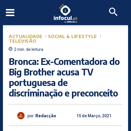
ACTUALIDADE
SOCIAL & LIFESTYLE
TELEVISÃO
2
min.
de leitura
Bronca: Ex-Comentadora do
Big Brother acusa TV
portuguesa de
discriminação e preconceito
por
Redacção
15 de Março, 2021