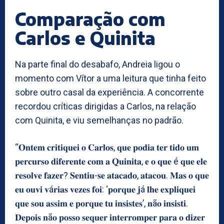
Comparação com
Carlos e Quinita
Na parte final do desabafo, Andreia ligou o
momento com Vítor a uma leitura que tinha feito
sobre outro casal da experiência. A concorrente
recordou críticas dirigidas a Carlos, na relação
com Quinita, e viu semelhanças no padrão.
“𝐎𝐧𝐭𝐞𝐦 𝐜𝐫𝐢𝐭𝐢𝐪𝐮𝐞𝐢 𝐨 𝐂𝐚𝐫𝐥𝐨𝐬, 𝐪𝐮𝐞 𝐩𝐨𝐝𝐢𝐚 𝐭𝐞𝐫 𝐭𝐢𝐝𝐨 𝐮𝐦
𝐩𝐞𝐫𝐜𝐮𝐫𝐬𝐨 𝐝𝐢𝐟𝐞𝐫𝐞𝐧𝐭𝐞 𝐜𝐨𝐦 𝐚 𝐐𝐮𝐢𝐧𝐢𝐭𝐚, 𝐞 𝐨 𝐪𝐮𝐞 é 𝐪𝐮𝐞 𝐞𝐥𝐞
𝐫𝐞𝐬𝐨𝐥𝐯𝐞 𝐟𝐚𝐳𝐞𝐫? 𝐒𝐞𝐧𝐭𝐢𝐮-𝐬𝐞 𝐚𝐭𝐚𝐜𝐚𝐝𝐨, 𝐚𝐭𝐚𝐜𝐨𝐮. 𝐌𝐚𝐬 𝐨 𝐪𝐮𝐞
𝐞𝐮 𝐨𝐮𝐯𝐢 𝐯á𝐫𝐢𝐚𝐬 𝐯𝐞𝐳𝐞𝐬 𝐟𝐨𝐢: ‘𝐩𝐨𝐫𝐪𝐮𝐞 𝐣á 𝐥𝐡𝐞 𝐞𝐱𝐩𝐥𝐢𝐪𝐮𝐞𝐢
𝐪𝐮𝐞 𝐬𝐨𝐮 𝐚𝐬𝐬𝐢𝐦 𝐞 𝐩𝐨𝐫𝐪𝐮𝐞 𝐭𝐮 𝐢𝐧𝐬𝐢𝐬𝐭𝐞𝐬’, 𝐧ã𝐨 𝐢𝐧𝐬𝐢𝐬𝐭𝐢.
𝐃𝐞𝐩𝐨𝐢𝐬 𝐧ã𝐨 𝐩𝐨𝐬𝐬𝐨 𝐬𝐞𝐪𝐮𝐞𝐫 𝐢𝐧𝐭𝐞𝐫𝐫𝐨𝐦𝐩𝐞𝐫 𝐩𝐚𝐫𝐚 𝐨 𝐝𝐢𝐳𝐞𝐫