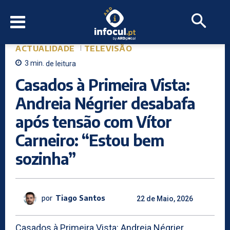
ACTUALIDADE
TELEVISÃO
3
min.
de leitura
Casados à Primeira Vista:
Andreia Négrier desabafa
após tensão com Vítor
Carneiro: “Estou bem
sozinha”
por
Tiago Santos
22 de Maio, 2026
Casados à Primeira Vista: Andreia Négrier