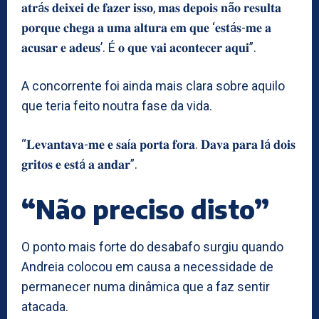
𝐚𝐭𝐫á𝐬 𝐝𝐞𝐢𝐱𝐞𝐢 𝐝𝐞 𝐟𝐚𝐳𝐞𝐫 𝐢𝐬𝐬𝐨, 𝐦𝐚𝐬 𝐝𝐞𝐩𝐨𝐢𝐬 𝐧ã𝐨 𝐫𝐞𝐬𝐮𝐥𝐭𝐚
𝐩𝐨𝐫𝐪𝐮𝐞 𝐜𝐡𝐞𝐠𝐚 𝐚 𝐮𝐦𝐚 𝐚𝐥𝐭𝐮𝐫𝐚 𝐞𝐦 𝐪𝐮𝐞 ‘𝐞𝐬𝐭á𝐬-𝐦𝐞 𝐚
𝐚𝐜𝐮𝐬𝐚𝐫 𝐞 𝐚𝐝𝐞𝐮𝐬’. É 𝐨 𝐪𝐮𝐞 𝐯𝐚𝐢 𝐚𝐜𝐨𝐧𝐭𝐞𝐜𝐞𝐫 𝐚𝐪𝐮𝐢”.
A concorrente foi ainda mais clara sobre aquilo
que teria feito noutra fase da vida.
“𝐋𝐞𝐯𝐚𝐧𝐭𝐚𝐯𝐚-𝐦𝐞 𝐞 𝐬𝐚í𝐚 𝐩𝐨𝐫𝐭𝐚 𝐟𝐨𝐫𝐚. 𝐃𝐚𝐯𝐚 𝐩𝐚𝐫𝐚 𝐥á 𝐝𝐨𝐢𝐬
𝐠𝐫𝐢𝐭𝐨𝐬 𝐞 𝐞𝐬𝐭á 𝐚 𝐚𝐧𝐝𝐚𝐫”.
“Não preciso disto”
O ponto mais forte do desabafo surgiu quando
Andreia colocou em causa a necessidade de
permanecer numa dinâmica que a faz sentir
atacada.