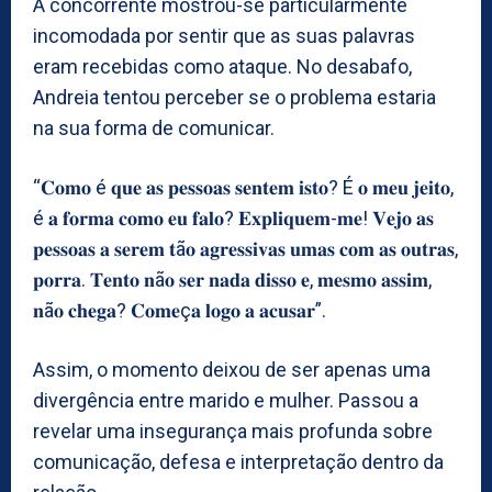
A concorrente mostrou-se particularmente
incomodada por sentir que as suas palavras
eram recebidas como ataque. No desabafo,
Andreia tentou perceber se o problema estaria
na sua forma de comunicar.
“𝐂𝐨𝐦𝐨 é 𝐪𝐮𝐞 𝐚𝐬 𝐩𝐞𝐬𝐬𝐨𝐚𝐬 𝐬𝐞𝐧𝐭𝐞𝐦 𝐢𝐬𝐭𝐨? É 𝐨 𝐦𝐞𝐮 𝐣𝐞𝐢𝐭𝐨,
é 𝐚 𝐟𝐨𝐫𝐦𝐚 𝐜𝐨𝐦𝐨 𝐞𝐮 𝐟𝐚𝐥𝐨? 𝐄𝐱𝐩𝐥𝐢𝐪𝐮𝐞𝐦-𝐦𝐞! 𝐕𝐞𝐣𝐨 𝐚𝐬
𝐩𝐞𝐬𝐬𝐨𝐚𝐬 𝐚 𝐬𝐞𝐫𝐞𝐦 𝐭ã𝐨 𝐚𝐠𝐫𝐞𝐬𝐬𝐢𝐯𝐚𝐬 𝐮𝐦𝐚𝐬 𝐜𝐨𝐦 𝐚𝐬 𝐨𝐮𝐭𝐫𝐚𝐬,
𝐩𝐨𝐫𝐫𝐚. 𝐓𝐞𝐧𝐭𝐨 𝐧ã𝐨 𝐬𝐞𝐫 𝐧𝐚𝐝𝐚 𝐝𝐢𝐬𝐬𝐨 𝐞, 𝐦𝐞𝐬𝐦𝐨 𝐚𝐬𝐬𝐢𝐦,
𝐧ã𝐨 𝐜𝐡𝐞𝐠𝐚? 𝐂𝐨𝐦𝐞ç𝐚 𝐥𝐨𝐠𝐨 𝐚 𝐚𝐜𝐮𝐬𝐚𝐫”.
Assim, o momento deixou de ser apenas uma
divergência entre marido e mulher. Passou a
revelar uma insegurança mais profunda sobre
comunicação, defesa e interpretação dentro da