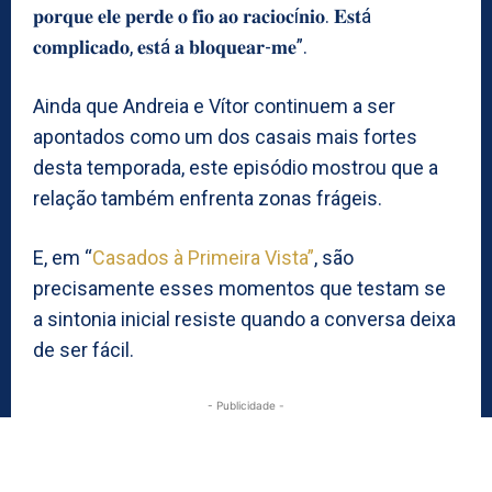
𝐩𝐨𝐫𝐪𝐮𝐞 𝐞𝐥𝐞 𝐩𝐞𝐫𝐝𝐞 𝐨 𝐟𝐢𝐨 𝐚𝐨 𝐫𝐚𝐜𝐢𝐨𝐜í𝐧𝐢𝐨. 𝐄𝐬𝐭á
𝐜𝐨𝐦𝐩𝐥𝐢𝐜𝐚𝐝𝐨, 𝐞𝐬𝐭á 𝐚 𝐛𝐥𝐨𝐪𝐮𝐞𝐚𝐫-𝐦𝐞”.
Ainda que Andreia e Vítor continuem a ser
apontados como um dos casais mais fortes
desta temporada, este episódio mostrou que a
relação também enfrenta zonas frágeis.
E, em “
Casados à Primeira Vista”
, são
precisamente esses momentos que testam se
a sintonia inicial resiste quando a conversa deixa
de ser fácil.
- Publicidade -