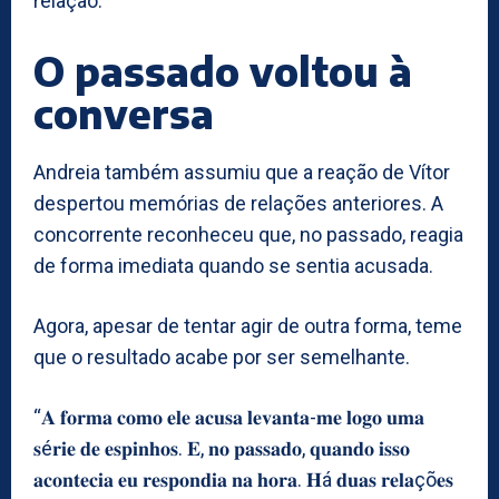
relação.
O passado voltou à
conversa
Andreia também assumiu que a reação de Vítor
despertou memórias de relações anteriores. A
concorrente reconheceu que, no passado, reagia
de forma imediata quando se sentia acusada.
Agora, apesar de tentar agir de outra forma, teme
que o resultado acabe por ser semelhante.
“𝐀 𝐟𝐨𝐫𝐦𝐚 𝐜𝐨𝐦𝐨 𝐞𝐥𝐞 𝐚𝐜𝐮𝐬𝐚 𝐥𝐞𝐯𝐚𝐧𝐭𝐚-𝐦𝐞 𝐥𝐨𝐠𝐨 𝐮𝐦𝐚
𝐬é𝐫𝐢𝐞 𝐝𝐞 𝐞𝐬𝐩𝐢𝐧𝐡𝐨𝐬. 𝐄, 𝐧𝐨 𝐩𝐚𝐬𝐬𝐚𝐝𝐨, 𝐪𝐮𝐚𝐧𝐝𝐨 𝐢𝐬𝐬𝐨
𝐚𝐜𝐨𝐧𝐭𝐞𝐜𝐢𝐚 𝐞𝐮 𝐫𝐞𝐬𝐩𝐨𝐧𝐝𝐢𝐚 𝐧𝐚 𝐡𝐨𝐫𝐚. 𝐇á 𝐝𝐮𝐚𝐬 𝐫𝐞𝐥𝐚çõ𝐞𝐬