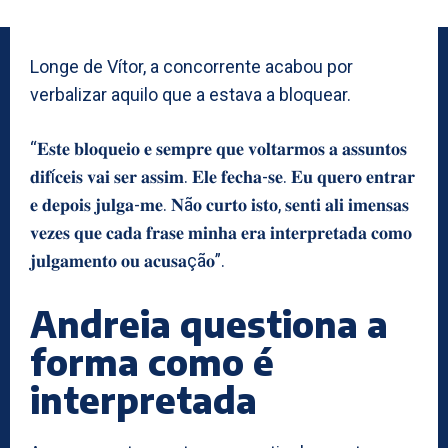
Longe de Vítor, a concorrente acabou por
verbalizar aquilo que a estava a bloquear.
“𝐄𝐬𝐭𝐞 𝐛𝐥𝐨𝐪𝐮𝐞𝐢𝐨 𝐞 𝐬𝐞𝐦𝐩𝐫𝐞 𝐪𝐮𝐞 𝐯𝐨𝐥𝐭𝐚𝐫𝐦𝐨𝐬 𝐚 𝐚𝐬𝐬𝐮𝐧𝐭𝐨𝐬
𝐝𝐢𝐟í𝐜𝐞𝐢𝐬 𝐯𝐚𝐢 𝐬𝐞𝐫 𝐚𝐬𝐬𝐢𝐦. 𝐄𝐥𝐞 𝐟𝐞𝐜𝐡𝐚-𝐬𝐞. 𝐄𝐮 𝐪𝐮𝐞𝐫𝐨 𝐞𝐧𝐭𝐫𝐚𝐫
𝐞 𝐝𝐞𝐩𝐨𝐢𝐬 𝐣𝐮𝐥𝐠𝐚-𝐦𝐞. 𝐍ã𝐨 𝐜𝐮𝐫𝐭𝐨 𝐢𝐬𝐭𝐨, 𝐬𝐞𝐧𝐭𝐢 𝐚𝐥𝐢 𝐢𝐦𝐞𝐧𝐬𝐚𝐬
𝐯𝐞𝐳𝐞𝐬 𝐪𝐮𝐞 𝐜𝐚𝐝𝐚 𝐟𝐫𝐚𝐬𝐞 𝐦𝐢𝐧𝐡𝐚 𝐞𝐫𝐚 𝐢𝐧𝐭𝐞𝐫𝐩𝐫𝐞𝐭𝐚𝐝𝐚 𝐜𝐨𝐦𝐨
𝐣𝐮𝐥𝐠𝐚𝐦𝐞𝐧𝐭𝐨 𝐨𝐮 𝐚𝐜𝐮𝐬𝐚çã𝐨”.
Andreia questiona a
forma como é
interpretada