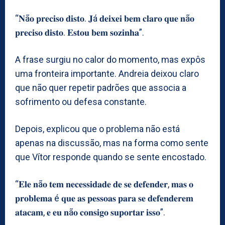
“𝐍ã𝐨 𝐩𝐫𝐞𝐜𝐢𝐬𝐨 𝐝𝐢𝐬𝐭𝐨. 𝐉á 𝐝𝐞𝐢𝐱𝐞𝐢 𝐛𝐞𝐦 𝐜𝐥𝐚𝐫𝐨 𝐪𝐮𝐞 𝐧ã𝐨
𝐩𝐫𝐞𝐜𝐢𝐬𝐨 𝐝𝐢𝐬𝐭𝐨. 𝐄𝐬𝐭𝐨𝐮 𝐛𝐞𝐦 𝐬𝐨𝐳𝐢𝐧𝐡𝐚”.
A frase surgiu no calor do momento, mas expôs
uma fronteira importante. Andreia deixou claro
que não quer repetir padrões que associa a
sofrimento ou defesa constante.
Depois, explicou que o problema não está
apenas na discussão, mas na forma como sente
que Vítor responde quando se sente encostado.
“𝐄𝐥𝐞 𝐧ã𝐨 𝐭𝐞𝐦 𝐧𝐞𝐜𝐞𝐬𝐬𝐢𝐝𝐚𝐝𝐞 𝐝𝐞 𝐬𝐞 𝐝𝐞𝐟𝐞𝐧𝐝𝐞𝐫, 𝐦𝐚𝐬 𝐨
𝐩𝐫𝐨𝐛𝐥𝐞𝐦𝐚 é 𝐪𝐮𝐞 𝐚𝐬 𝐩𝐞𝐬𝐬𝐨𝐚𝐬 𝐩𝐚𝐫𝐚 𝐬𝐞 𝐝𝐞𝐟𝐞𝐧𝐝𝐞𝐫𝐞𝐦
𝐚𝐭𝐚𝐜𝐚𝐦, 𝐞 𝐞𝐮 𝐧ã𝐨 𝐜𝐨𝐧𝐬𝐢𝐠𝐨 𝐬𝐮𝐩𝐨𝐫𝐭𝐚𝐫 𝐢𝐬𝐬𝐨”.