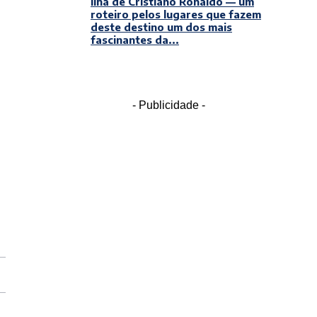
ilha de Cristiano Ronaldo — um
roteiro pelos lugares que fazem
deste destino um dos mais
fascinantes da...
- Publicidade -