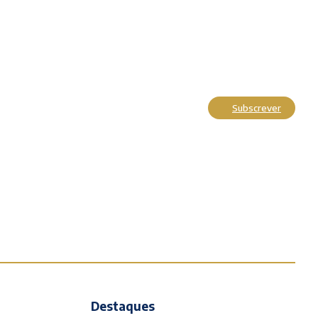
Subscrever
Actualidade
Cultura
Entrevistas
Opinião
Reportagens
Editorial
Destaques