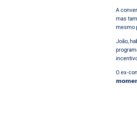
A conver
mas tamb
mesmo p
João, ha
program
incentiv
O ex-conco
𝗺𝗼𝗺𝗲𝗻