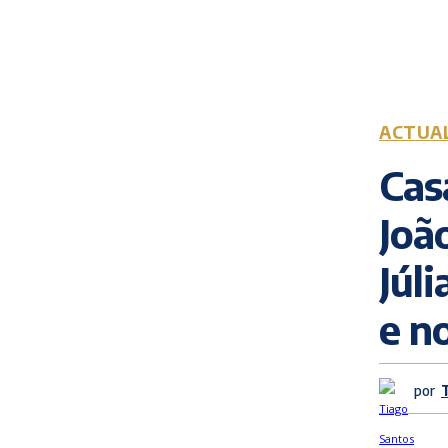
ACTUA
Cas
Joã
Júl
e n
por