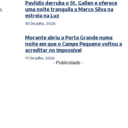
Pavlidis derruba o St. Gallen e oferece
uma noite tranquila a Marco Silva na
o,
estreia na Luz
30 De Julho, 2026
Morante abriu a Porta Grande numa
noite em que o Campo Pequeno voltou a
acreditar no impossível
17 De Julho, 2026
- Publicidade -