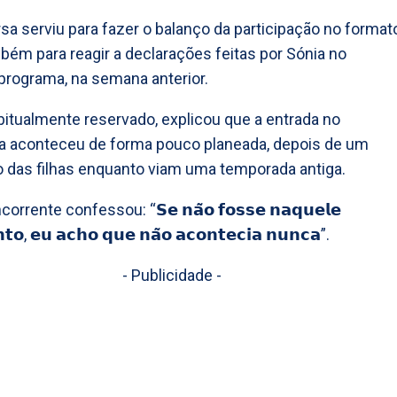
sa serviu para fazer o balanço da participação no format
ém para reagir a declarações feitas por Sónia no
rograma, na semana anterior.
bitualmente reservado, explicou que a entrada no
a aconteceu de forma pouco planeada, depois de um
o das filhas enquanto viam uma temporada antiga.
rrente confessou: “𝗦𝗲 𝗻𝗮̃𝗼 𝗳𝗼𝘀𝘀𝗲 𝗻𝗮𝗾𝘂𝗲𝗹𝗲
𝗼, 𝗲𝘂 𝗮𝗰𝗵𝗼 𝗾𝘂𝗲 𝗻𝗮̃𝗼 𝗮𝗰𝗼𝗻𝘁𝗲𝗰𝗶𝗮 𝗻𝘂𝗻𝗰𝗮”.
- Publicidade -