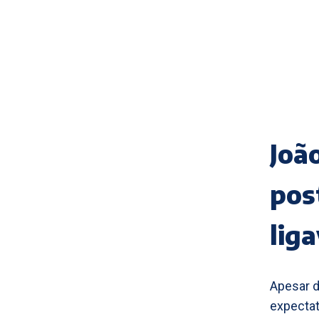
Joã
pos
lig
Apesar 
expectat