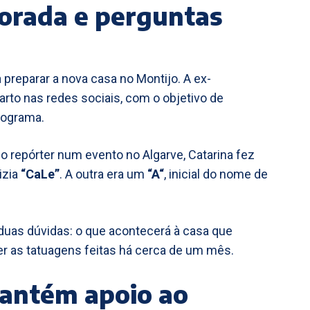
orada e perguntas
 preparar a nova casa no Montijo. A ex-
rto nas redes sociais, com o objetivo de
rograma.
o repórter num evento no Algarve, Catarina fez
izia
“CaLe”
. A outra era um
“A“
, inicial do nome de
 duas dúvidas: o que acontecerá à casa que
er as tatuagens feitas há cerca de um mês.
mantém apoio ao