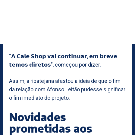
“𝗔 𝗖𝗮𝗹𝗲 𝗦𝗵𝗼𝗽 𝘃𝗮𝗶 𝗰𝗼𝗻𝘁𝗶𝗻𝘂𝗮𝗿, 𝗲𝗺 𝗯𝗿𝗲𝘃𝗲
𝘁𝗲𝗺𝗼𝘀 𝗱𝗶𝗿𝗲𝘁𝗼𝘀”, começou por dizer.
Assim, a ribatejana afastou a ideia de que o fim
da relação com Afonso Leitão pudesse significar
o fim imediato do projeto.
Novidades
prometidas aos