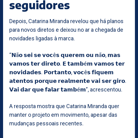
seguidores
Depois, Catarina Miranda revelou que há planos
para novos diretos e deixou no ar a chegada de
novidades ligadas à marca.
“𝗡ã𝗼 𝘀𝗲𝗶 𝘀𝗲 𝘃𝗼𝗰ê𝘀 𝗾𝘂𝗲𝗿𝗲𝗺 𝗼𝘂 𝗻ã𝗼, 𝗺𝗮𝘀
𝘃𝗮𝗺𝗼𝘀 𝘁𝗲𝗿 𝗱𝗶𝗿𝗲𝘁𝗼. 𝗘 𝘁𝗮𝗺𝗯é𝗺 𝘃𝗮𝗺𝗼𝘀 𝘁𝗲𝗿
𝗻𝗼𝘃𝗶𝗱𝗮𝗱𝗲𝘀. 𝗣𝗼𝗿𝘁𝗮𝗻𝘁𝗼, 𝘃𝗼𝗰ê𝘀 𝗳𝗶𝗾𝘂𝗲𝗺
𝗮𝘁𝗲𝗻𝘁𝗼𝘀 𝗽𝗼𝗿𝗾𝘂𝗲 𝗿𝗲𝗮𝗹𝗺𝗲𝗻𝘁𝗲 𝘃𝗮𝗶 𝘀𝗲𝗿 𝗴𝗶𝗿𝗼.
𝗩𝗮𝗶 𝗱𝗮𝗿 𝗾𝘂𝗲 𝗳𝗮𝗹𝗮𝗿 𝘁𝗮𝗺𝗯é𝗺”, acrescentou.
A resposta mostra que Catarina Miranda quer
manter o projeto em movimento, apesar das
mudanças pessoais recentes.