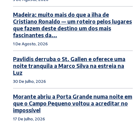
Madeira: muito mais do que a ilha de
Cristiano Ronaldo — um roteiro pelos lugares
que fazem deste destino um dos mais
fascinantes da...
1 De Agosto, 2026
Pavlidis derruba o St. Gallen e oferece uma
noite tranquila a Marco Silva na estreia na
Luz
30 De Julho, 2026
Morante abriu a Porta Grande numa noite em
que o Campo Pequeno voltou a acreditar no
impossível
17 De Julho, 2026