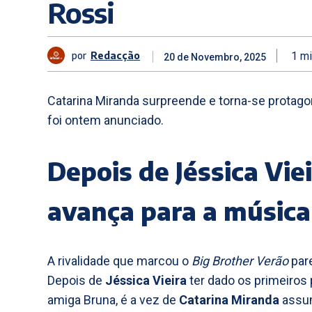
Rossi
por
Redacção
1
mi
20 de Novembro, 2025
Catarina Miranda surpreende e torna-se protago
foi ontem anunciado.
Depois de Jéssica Vie
avança para a música
A rivalidade que marcou o
Big Brother Verão
pare
Depois de
Jéssica Vieira
ter dado os primeiros 
amiga Bruna, é a vez de
Catarina Miranda
assum