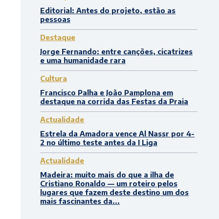
Editorial: Antes do projeto, estão as
pessoas
Destaque
Jorge Fernando: entre canções, cicatrizes
e uma humanidade rara
Cultura
Francisco Palha e João Pamplona em
destaque na corrida das Festas da Praia
Actualidade
Estrela da Amadora vence Al Nassr por 4-
2 no último teste antes da I Liga
Actualidade
Madeira: muito mais do que a ilha de
Cristiano Ronaldo — um roteiro pelos
lugares que fazem deste destino um dos
mais fascinantes da...