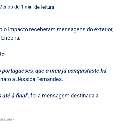
Menos de 1
min.
de leitura
Duplo Impacto receberam mensagens do exterior,
Ericeira.
ão.
s portugueses, que o meu já conquistaste há
enato a Jéssica Fernandes.
até à final
”, foi a mensagem destinada a
blicidade -