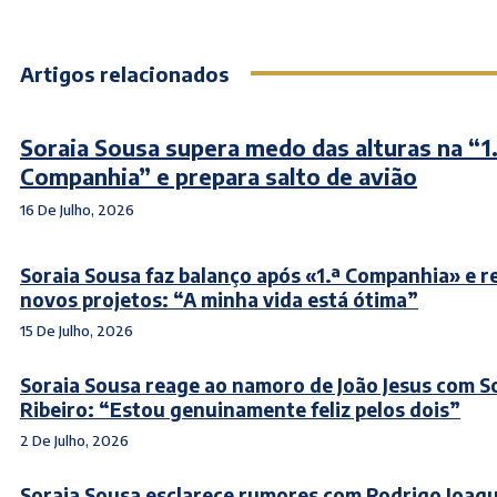
Artigos relacionados
Soraia Sousa supera medo das alturas na “1.
Companhia” e prepara salto de avião
16 De Julho, 2026
Soraia Sousa faz balanço após «1.ª Companhia» e r
novos projetos: “A minha vida está ótima”
15 De Julho, 2026
Soraia Sousa reage ao namoro de João Jesus com S
Ribeiro: “Estou genuinamente feliz pelos dois”
2 De Julho, 2026
Soraia Sousa esclarece rumores com Rodrigo Joaq