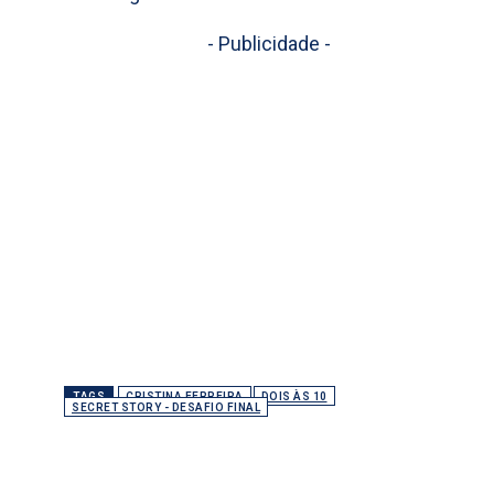
- Publicidade -
TAGS
CRISTINA FERREIRA
DOIS ÀS 10
SECRET STORY - DESAFIO FINAL