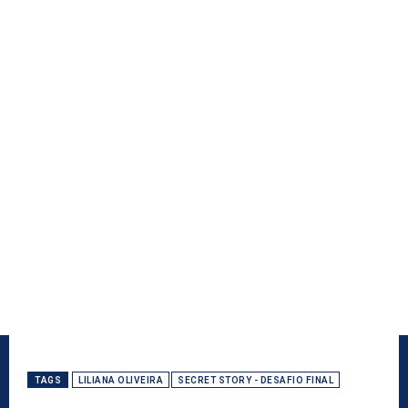
TAGS
LILIANA OLIVEIRA
SECRET STORY - DESAFIO FINAL