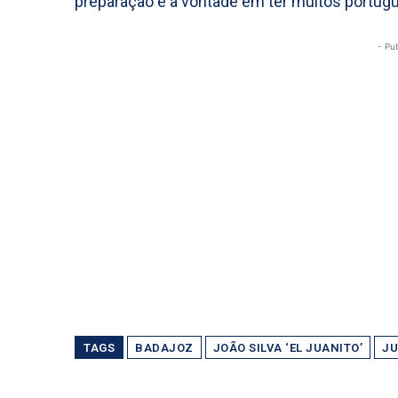
preparação e a vontade em ter muitos portugu
- Pu
TAGS
BADAJOZ
JOÃO SILVA ‘EL JUANITO’
JU