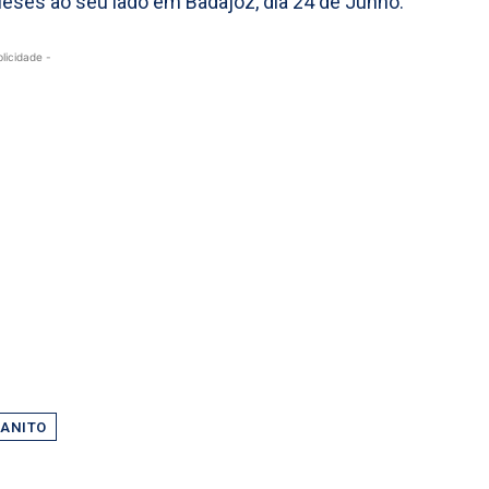
eses ao seu lado em Badajoz, dia 24 de Junho.
blicidade -
ANITO