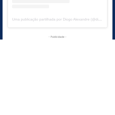
Uma publicação partilhada por Diogo Alexandre (@diogoalexandrepires7)
- Publicidade -