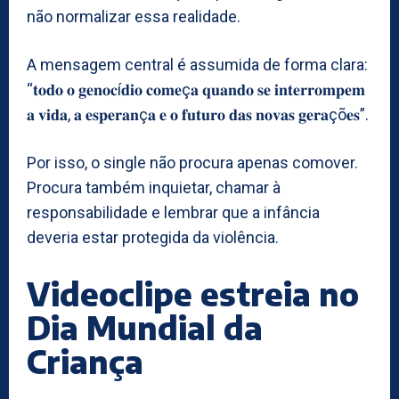
não normalizar essa realidade.
A mensagem central é assumida de forma clara:
“𝐭𝐨𝐝𝐨 𝐨 𝐠𝐞𝐧𝐨𝐜í𝐝𝐢𝐨 𝐜𝐨𝐦𝐞ç𝐚 𝐪𝐮𝐚𝐧𝐝𝐨 𝐬𝐞 𝐢𝐧𝐭𝐞𝐫𝐫𝐨𝐦𝐩𝐞𝐦
𝐚 𝐯𝐢𝐝𝐚, 𝐚 𝐞𝐬𝐩𝐞𝐫𝐚𝐧ç𝐚 𝐞 𝐨 𝐟𝐮𝐭𝐮𝐫𝐨 𝐝𝐚𝐬 𝐧𝐨𝐯𝐚𝐬 𝐠𝐞𝐫𝐚çõ𝐞𝐬”.
Por isso, o single não procura apenas comover.
Procura também inquietar, chamar à
responsabilidade e lembrar que a infância
deveria estar protegida da violência.
Videoclipe estreia no
Dia Mundial da
Criança