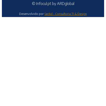
© Infocul.pt by ARDglobal
Desenvolvido por
Sectid - Consultoria TI & Design