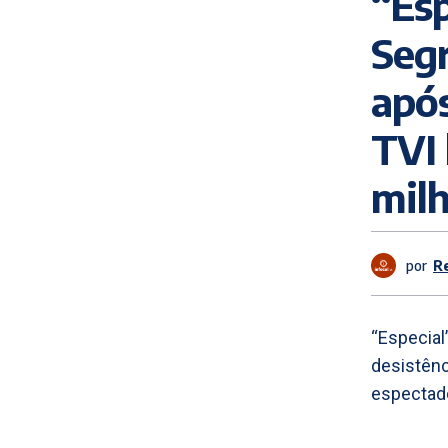
“Esp
Segr
após
TVI 
milh
por
R
“Especial
desistênc
espectad