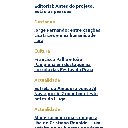
Editorial: Antes do projeto,
estão as pessoas
Destaque
Jorge Fernando: entre canções,
cicatrizes e uma humanidade
rara
Cultura
Francisco Palha e João
Pamplona em destaque na
corrida das Festas da Praia
Actualidade
Estrela da Amadora vence Al
Nassr por 4-2 no último teste
antes da I Liga
Actualidade
Madeira: muito mais do que a
ilha de Cristiano Ronaldo — um
roteiro pelos lugares que fazem