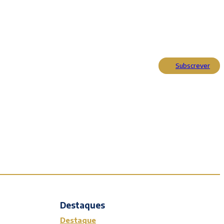
Subscrever
Actualidade
Cultura
Entrevistas
Opinião
Reportagens
Editorial
Destaques
Destaque