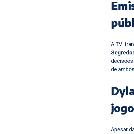
Emis
públ
A TVI tra
Segredo
decisões 
de ambos
Dyla
jogo
Apesar d