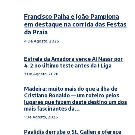
Francisco Palha e João Pamplona
em destaque na corrida das Festas
da Praia
4 De Agosto, 2026
Estrela da Amadora vence Al Nassr por
4-2 no último teste antes da I Liga
3 De Agosto, 2026
Madeira: muito mais do que a ilha de
Cristiano Ronaldo — um roteiro pelos
lugares que fazem deste destino um dos
mais fascinantes da...
1 De Agosto, 2026
Pavlidis derruba o St. Gallen e oferece