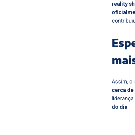
reality s
oficialm
contribui
Espe
mais
Assim, o 
cerca de 
liderança
do dia
.