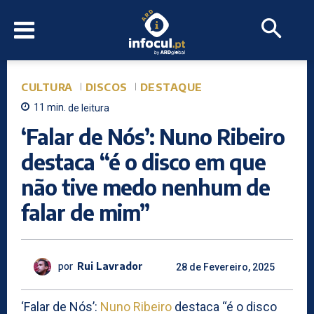
CULTURA
DISCOS
DESTAQUE
11
min.
de leitura
‘Falar de Nós’: Nuno Ribeiro
destaca “é o disco em que
não tive medo nenhum de
falar de mim”
por
Rui Lavrador
28 de Fevereiro, 2025
‘Falar de Nós’:
Nuno Ribeiro
destaca “é o disco