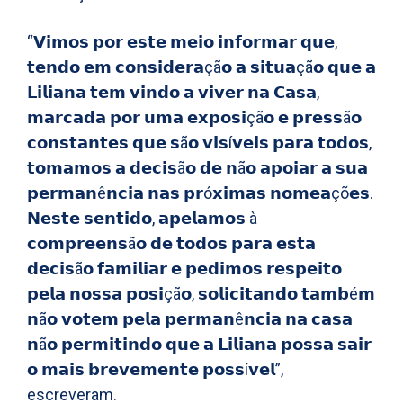
“𝗩𝗶𝗺𝗼𝘀 𝗽𝗼𝗿 𝗲𝘀𝘁𝗲 𝗺𝗲𝗶𝗼 𝗶𝗻𝗳𝗼𝗿𝗺𝗮𝗿 𝗾𝘂𝗲,
𝘁𝗲𝗻𝗱𝗼 𝗲𝗺 𝗰𝗼𝗻𝘀𝗶𝗱𝗲𝗿𝗮çã𝗼 𝗮 𝘀𝗶𝘁𝘂𝗮çã𝗼 𝗾𝘂𝗲 𝗮
𝗟𝗶𝗹𝗶𝗮𝗻𝗮 𝘁𝗲𝗺 𝘃𝗶𝗻𝗱𝗼 𝗮 𝘃𝗶𝘃𝗲𝗿 𝗻𝗮 𝗖𝗮𝘀𝗮,
𝗺𝗮𝗿𝗰𝗮𝗱𝗮 𝗽𝗼𝗿 𝘂𝗺𝗮 𝗲𝘅𝗽𝗼𝘀𝗶çã𝗼 𝗲 𝗽𝗿𝗲𝘀𝘀ã𝗼
𝗰𝗼𝗻𝘀𝘁𝗮𝗻𝘁𝗲𝘀 𝗾𝘂𝗲 𝘀ã𝗼 𝘃𝗶𝘀í𝘃𝗲𝗶𝘀 𝗽𝗮𝗿𝗮 𝘁𝗼𝗱𝗼𝘀,
𝘁𝗼𝗺𝗮𝗺𝗼𝘀 𝗮 𝗱𝗲𝗰𝗶𝘀ã𝗼 𝗱𝗲 𝗻ã𝗼 𝗮𝗽𝗼𝗶𝗮𝗿 𝗮 𝘀𝘂𝗮
𝗽𝗲𝗿𝗺𝗮𝗻ê𝗻𝗰𝗶𝗮 𝗻𝗮𝘀 𝗽𝗿ó𝘅𝗶𝗺𝗮𝘀 𝗻𝗼𝗺𝗲𝗮çõ𝗲𝘀.
𝗡𝗲𝘀𝘁𝗲 𝘀𝗲𝗻𝘁𝗶𝗱𝗼, 𝗮𝗽𝗲𝗹𝗮𝗺𝗼𝘀 à
𝗰𝗼𝗺𝗽𝗿𝗲𝗲𝗻𝘀ã𝗼 𝗱𝗲 𝘁𝗼𝗱𝗼𝘀 𝗽𝗮𝗿𝗮 𝗲𝘀𝘁𝗮
𝗱𝗲𝗰𝗶𝘀ã𝗼 𝗳𝗮𝗺𝗶𝗹𝗶𝗮𝗿 𝗲 𝗽𝗲𝗱𝗶𝗺𝗼𝘀 𝗿𝗲𝘀𝗽𝗲𝗶𝘁𝗼
𝗽𝗲𝗹𝗮 𝗻𝗼𝘀𝘀𝗮 𝗽𝗼𝘀𝗶çã𝗼, 𝘀𝗼𝗹𝗶𝗰𝗶𝘁𝗮𝗻𝗱𝗼 𝘁𝗮𝗺𝗯é𝗺
𝗻ã𝗼 𝘃𝗼𝘁𝗲𝗺 𝗽𝗲𝗹𝗮 𝗽𝗲𝗿𝗺𝗮𝗻ê𝗻𝗰𝗶𝗮 𝗻𝗮 𝗰𝗮𝘀𝗮
𝗻ã𝗼 𝗽𝗲𝗿𝗺𝗶𝘁𝗶𝗻𝗱𝗼 𝗾𝘂𝗲 𝗮 𝗟𝗶𝗹𝗶𝗮𝗻𝗮 𝗽𝗼𝘀𝘀𝗮 𝘀𝗮𝗶𝗿
𝗼 𝗺𝗮𝗶𝘀 𝗯𝗿𝗲𝘃𝗲𝗺𝗲𝗻𝘁𝗲 𝗽𝗼𝘀𝘀í𝘃𝗲𝗹”,
escreveram.