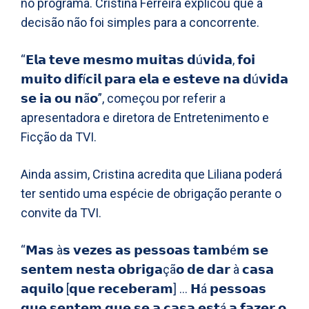
no programa. Cristina Ferreira explicou que a
decisão não foi simples para a concorrente.
“𝗘𝗹𝗮 𝘁𝗲𝘃𝗲 𝗺𝗲𝘀𝗺𝗼 𝗺𝘂𝗶𝘁𝗮𝘀 𝗱ú𝘃𝗶𝗱𝗮, 𝗳𝗼𝗶
𝗺𝘂𝗶𝘁𝗼 𝗱𝗶𝗳í𝗰𝗶𝗹 𝗽𝗮𝗿𝗮 𝗲𝗹𝗮 𝗲 𝗲𝘀𝘁𝗲𝘃𝗲 𝗻𝗮 𝗱ú𝘃𝗶𝗱𝗮
𝘀𝗲 𝗶𝗮 𝗼𝘂 𝗻ã𝗼”, começou por referir a
apresentadora e diretora de Entretenimento e
Ficção da TVI.
Ainda assim, Cristina acredita que Liliana poderá
ter sentido uma espécie de obrigação perante o
convite da TVI.
“𝗠𝗮𝘀 à𝘀 𝘃𝗲𝘇𝗲𝘀 𝗮𝘀 𝗽𝗲𝘀𝘀𝗼𝗮𝘀 𝘁𝗮𝗺𝗯é𝗺 𝘀𝗲
𝘀𝗲𝗻𝘁𝗲𝗺 𝗻𝗲𝘀𝘁𝗮 𝗼𝗯𝗿𝗶𝗴𝗮çã𝗼 𝗱𝗲 𝗱𝗮𝗿 à 𝗰𝗮𝘀𝗮
𝗮𝗾𝘂𝗶𝗹𝗼 [𝗾𝘂𝗲 𝗿𝗲𝗰𝗲𝗯𝗲𝗿𝗮𝗺] … 𝗛á 𝗽𝗲𝘀𝘀𝗼𝗮𝘀
𝗾𝘂𝗲 𝘀𝗲𝗻𝘁𝗲𝗺 𝗾𝘂𝗲 𝘀𝗲 𝗮 𝗰𝗮𝘀𝗮 𝗲𝘀𝘁á 𝗮 𝗳𝗮𝘇𝗲𝗿 𝗼