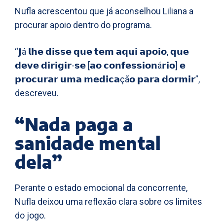
Nufla acrescentou que já aconselhou Liliana a
procurar apoio dentro do programa.
“𝗝á 𝗹𝗵𝗲 𝗱𝗶𝘀𝘀𝗲 𝗾𝘂𝗲 𝘁𝗲𝗺 𝗮𝗾𝘂𝗶 𝗮𝗽𝗼𝗶𝗼, 𝗾𝘂𝗲
𝗱𝗲𝘃𝗲 𝗱𝗶𝗿𝗶𝗴𝗶𝗿-𝘀𝗲 [𝗮𝗼 𝗰𝗼𝗻𝗳𝗲𝘀𝘀𝗶𝗼𝗻á𝗿𝗶𝗼] 𝗲
𝗽𝗿𝗼𝗰𝘂𝗿𝗮𝗿 𝘂𝗺𝗮 𝗺𝗲𝗱𝗶𝗰𝗮çã𝗼 𝗽𝗮𝗿𝗮 𝗱𝗼𝗿𝗺𝗶𝗿”,
descreveu.
“Nada paga a
sanidade mental
dela”
Perante o estado emocional da concorrente,
Nufla deixou uma reflexão clara sobre os limites
do jogo.