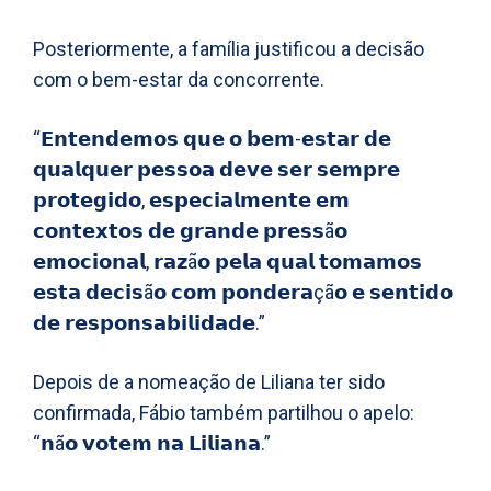
Posteriormente, a família justificou a decisão
com o bem-estar da concorrente.
“𝗘𝗻𝘁𝗲𝗻𝗱𝗲𝗺𝗼𝘀 𝗾𝘂𝗲 𝗼 𝗯𝗲𝗺-𝗲𝘀𝘁𝗮𝗿 𝗱𝗲
𝗾𝘂𝗮𝗹𝗾𝘂𝗲𝗿 𝗽𝗲𝘀𝘀𝗼𝗮 𝗱𝗲𝘃𝗲 𝘀𝗲𝗿 𝘀𝗲𝗺𝗽𝗿𝗲
𝗽𝗿𝗼𝘁𝗲𝗴𝗶𝗱𝗼, 𝗲𝘀𝗽𝗲𝗰𝗶𝗮𝗹𝗺𝗲𝗻𝘁𝗲 𝗲𝗺
𝗰𝗼𝗻𝘁𝗲𝘅𝘁𝗼𝘀 𝗱𝗲 𝗴𝗿𝗮𝗻𝗱𝗲 𝗽𝗿𝗲𝘀𝘀ã𝗼
𝗲𝗺𝗼𝗰𝗶𝗼𝗻𝗮𝗹, 𝗿𝗮𝘇ã𝗼 𝗽𝗲𝗹𝗮 𝗾𝘂𝗮𝗹 𝘁𝗼𝗺𝗮𝗺𝗼𝘀
𝗲𝘀𝘁𝗮 𝗱𝗲𝗰𝗶𝘀ã𝗼 𝗰𝗼𝗺 𝗽𝗼𝗻𝗱𝗲𝗿𝗮çã𝗼 𝗲 𝘀𝗲𝗻𝘁𝗶𝗱𝗼
𝗱𝗲 𝗿𝗲𝘀𝗽𝗼𝗻𝘀𝗮𝗯𝗶𝗹𝗶𝗱𝗮𝗱𝗲.”
Depois de a nomeação de Liliana ter sido
confirmada, Fábio também partilhou o apelo:
“𝗻ã𝗼 𝘃𝗼𝘁𝗲𝗺 𝗻𝗮 𝗟𝗶𝗹𝗶𝗮𝗻𝗮.”