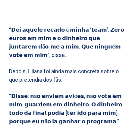
“𝗗𝗲𝗶 𝗮𝗾𝘂𝗲𝗹𝗲 𝗿𝗲𝗰𝗮𝗱𝗼 à 𝗺𝗶𝗻𝗵𝗮 ‘𝘁𝗲𝗮𝗺’. 𝗭𝗲𝗿𝗼
𝗲𝘂𝗿𝗼𝘀 𝗲𝗺 𝗺𝗶𝗺 𝗲 𝗼 𝗱𝗶𝗻𝗵𝗲𝗶𝗿𝗼 𝗾𝘂𝗲
𝗷𝘂𝗻𝘁𝗮𝗿𝗲𝗺 𝗱ã𝗼-𝗺𝗲 𝗮 𝗺𝗶𝗺. 𝗤𝘂𝗲 𝗻𝗶𝗻𝗴𝘂é𝗺
𝘃𝗼𝘁𝗲 𝗲𝗺 𝗺𝗶𝗺”, disse.
Depois, Liliana foi ainda mais concreta sobre o
que pretendia dos fãs.
“𝗗𝗶𝘀𝘀𝗲: 𝗻ã𝗼 𝗲𝗻𝘃𝗶𝗲𝗺 𝗮𝘃𝗶õ𝗲𝘀, 𝗻ã𝗼 𝘃𝗼𝘁𝗲 𝗲𝗺
𝗺𝗶𝗺, 𝗴𝘂𝗮𝗿𝗱𝗲𝗺 𝗲𝗺 𝗱𝗶𝗻𝗵𝗲𝗶𝗿𝗼. 𝗢 𝗱𝗶𝗻𝗵𝗲𝗶𝗿𝗼
𝘁𝗼𝗱𝗼 𝗱𝗮 𝗳𝗶𝗻𝗮𝗹 𝗽𝗼𝗱𝗶𝗮 [𝘁𝗲𝗿 𝗶𝗱𝗼 𝗽𝗮𝗿𝗮 𝗺𝗶𝗺],
𝗽𝗼𝗿𝗾𝘂𝗲 𝗲𝘂 𝗻ã𝗼 𝗶𝗮 𝗴𝗮𝗻𝗵𝗮𝗿 𝗼 𝗽𝗿𝗼𝗴𝗿𝗮𝗺𝗮.”