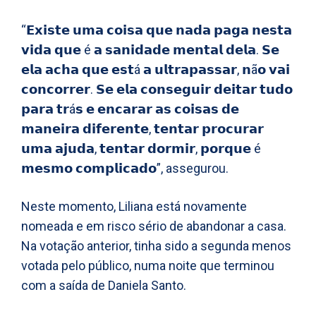
“𝗘𝘅𝗶𝘀𝘁𝗲 𝘂𝗺𝗮 𝗰𝗼𝗶𝘀𝗮 𝗾𝘂𝗲 𝗻𝗮𝗱𝗮 𝗽𝗮𝗴𝗮 𝗻𝗲𝘀𝘁𝗮
𝘃𝗶𝗱𝗮 𝗾𝘂𝗲 é 𝗮 𝘀𝗮𝗻𝗶𝗱𝗮𝗱𝗲 𝗺𝗲𝗻𝘁𝗮𝗹 𝗱𝗲𝗹𝗮. 𝗦𝗲
𝗲𝗹𝗮 𝗮𝗰𝗵𝗮 𝗾𝘂𝗲 𝗲𝘀𝘁á 𝗮 𝘂𝗹𝘁𝗿𝗮𝗽𝗮𝘀𝘀𝗮𝗿, 𝗻ã𝗼 𝘃𝗮𝗶
𝗰𝗼𝗻𝗰𝗼𝗿𝗿𝗲𝗿. 𝗦𝗲 𝗲𝗹𝗮 𝗰𝗼𝗻𝘀𝗲𝗴𝘂𝗶𝗿 𝗱𝗲𝗶𝘁𝗮𝗿 𝘁𝘂𝗱𝗼
𝗽𝗮𝗿𝗮 𝘁𝗿á𝘀 𝗲 𝗲𝗻𝗰𝗮𝗿𝗮𝗿 𝗮𝘀 𝗰𝗼𝗶𝘀𝗮𝘀 𝗱𝗲
𝗺𝗮𝗻𝗲𝗶𝗿𝗮 𝗱𝗶𝗳𝗲𝗿𝗲𝗻𝘁𝗲, 𝘁𝗲𝗻𝘁𝗮𝗿 𝗽𝗿𝗼𝗰𝘂𝗿𝗮𝗿
𝘂𝗺𝗮 𝗮𝗷𝘂𝗱𝗮, 𝘁𝗲𝗻𝘁𝗮𝗿 𝗱𝗼𝗿𝗺𝗶𝗿, 𝗽𝗼𝗿𝗾𝘂𝗲 é
𝗺𝗲𝘀𝗺𝗼 𝗰𝗼𝗺𝗽𝗹𝗶𝗰𝗮𝗱𝗼”, assegurou.
Neste momento, Liliana está novamente
nomeada e em risco sério de abandonar a casa.
Na votação anterior, tinha sido a segunda menos
votada pelo público, numa noite que terminou
com a saída de Daniela Santo.