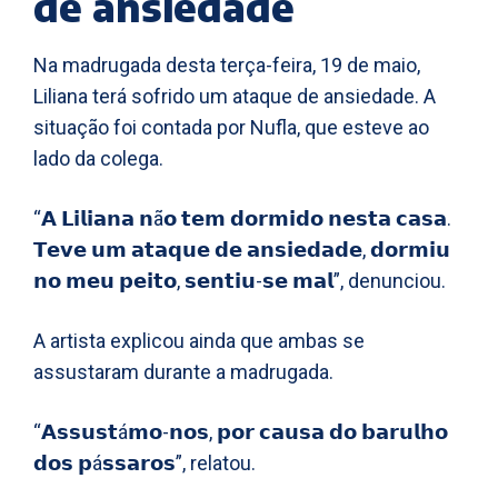
de ansiedade
Na madrugada desta terça-feira, 19 de maio,
Liliana terá sofrido um ataque de ansiedade. A
situação foi contada por Nufla, que esteve ao
lado da colega.
“𝗔 𝗟𝗶𝗹𝗶𝗮𝗻𝗮 𝗻ã𝗼 𝘁𝗲𝗺 𝗱𝗼𝗿𝗺𝗶𝗱𝗼 𝗻𝗲𝘀𝘁𝗮 𝗰𝗮𝘀𝗮.
𝗧𝗲𝘃𝗲 𝘂𝗺 𝗮𝘁𝗮𝗾𝘂𝗲 𝗱𝗲 𝗮𝗻𝘀𝗶𝗲𝗱𝗮𝗱𝗲, 𝗱𝗼𝗿𝗺𝗶𝘂
𝗻𝗼 𝗺𝗲𝘂 𝗽𝗲𝗶𝘁𝗼, 𝘀𝗲𝗻𝘁𝗶𝘂-𝘀𝗲 𝗺𝗮𝗹”, denunciou.
A artista explicou ainda que ambas se
assustaram durante a madrugada.
“𝗔𝘀𝘀𝘂𝘀𝘁á𝗺𝗼-𝗻𝗼𝘀, 𝗽𝗼𝗿 𝗰𝗮𝘂𝘀𝗮 𝗱𝗼 𝗯𝗮𝗿𝘂𝗹𝗵𝗼
𝗱𝗼𝘀 𝗽á𝘀𝘀𝗮𝗿𝗼𝘀”, relatou.