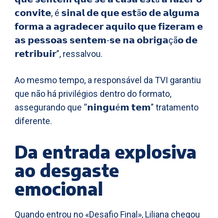
𝗰𝗼𝗻𝘃𝗶𝘁𝗲, é 𝘀𝗶𝗻𝗮𝗹 𝗱𝗲 𝗾𝘂𝗲 𝗲𝘀𝘁ã𝗼 𝗱𝗲 𝗮𝗹𝗴𝘂𝗺𝗮
𝗳𝗼𝗿𝗺𝗮 𝗮 𝗮𝗴𝗿𝗮𝗱𝗲𝗰𝗲𝗿 𝗮𝗾𝘂𝗶𝗹𝗼 𝗾𝘂𝗲 𝗳𝗶𝘇𝗲𝗿𝗮𝗺 𝗲
𝗮𝘀 𝗽𝗲𝘀𝘀𝗼𝗮𝘀 𝘀𝗲𝗻𝘁𝗲𝗺-𝘀𝗲 𝗻𝗮 𝗼𝗯𝗿𝗶𝗴𝗮çã𝗼 𝗱𝗲
𝗿𝗲𝘁𝗿𝗶𝗯𝘂𝗶𝗿”, ressalvou.
Ao mesmo tempo, a responsável da TVI garantiu
que não há privilégios dentro do formato,
assegurando que “𝗻𝗶𝗻𝗴𝘂é𝗺 𝘁𝗲𝗺” tratamento
diferente.
Da entrada explosiva
ao desgaste
emocional
Quando entrou no «Desafio Final», Liliana chegou