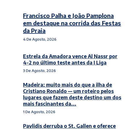
Francisco Palha e João Pamplona
em destaque na corrida das Festas
da Praia
4 De Agosto, 2026
Estrela da Amadora vence Al Nassr por
4-2 no último teste antes da I Liga
3 De Agosto, 2026
Madeira: muito mais do que a ilha de
Cristiano Ronaldo — um roteiro pelos
lugares que fazem deste destino um dos
mais fascinantes da...
1 De Agosto, 2026
Pavlidis derruba o St. Gallen e oferece