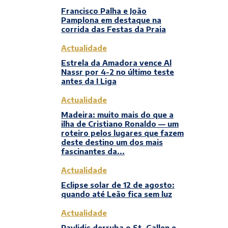
Francisco Palha e João
Pamplona em destaque na
corrida das Festas da Praia
Actualidade
Estrela da Amadora vence Al
Nassr por 4-2 no último teste
antes da I Liga
Actualidade
Madeira: muito mais do que a
ilha de Cristiano Ronaldo — um
roteiro pelos lugares que fazem
deste destino um dos mais
fascinantes da...
Actualidade
Eclipse solar de 12 de agosto:
quando até Leão fica sem luz
Actualidade
Pavlidis derruba o St. Gallen e