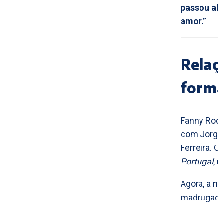
passou al
amor.”
Rela
form
Fanny Rod
com Jorge
Ferreira.
Portugal
,
Agora, a 
madrugada