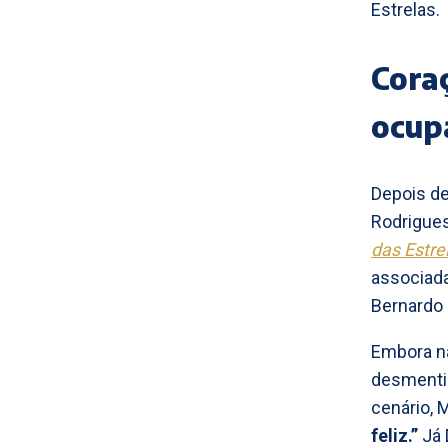
Estrelas.
Cora
ocup
Depois de
Rodrigues
das Estre
associada
Bernardo 
Embora nã
desmenti
cenário,
feliz.”
Já 