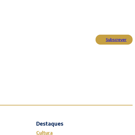
Subscrever
Actualidade
Cultura
Entrevistas
Opinião
Reportagens
Editorial
Destaques
Cultura