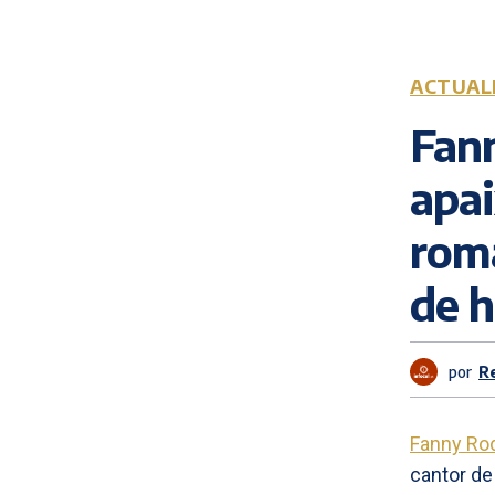
ACTUAL
Fann
apa
rom
de h
por
R
Fanny Ro
cantor de