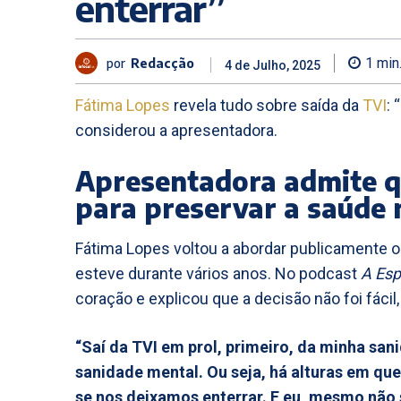
enterrar”
por
Redacção
1
min
4 de Julho, 2025
Fátima Lopes
revela tudo sobre saída da
TVI
: 
considerou a apresentadora.
Apresentadora admite q
para preservar a saúde
Fátima Lopes voltou a abordar publicamente o
esteve durante vários anos. No podcast
A Esp
coração e explicou que a decisão não foi fácil
“Saí da TVI em prol, primeiro, da minha san
sanidade mental. Ou seja, há alturas em qu
se nos deixamos enterrar. E eu, mesmo não 